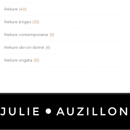
Reliure
(40)
Reliure à tiges
(32)
Reliure contemporaine
(5)
Reliure obi-ori-domé
(6)
Reliure origata
(12)