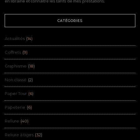
en librairie et connaître les tarifs de mes prestations.
CATÉGORIES
Actualités
(14)
Coffrets
(9)
Graphisme
(18)
Non classé
(2)
Paper Tour
(6)
Papeterie
(6)
Reliure
(40)
Reliure à tiges
(32)