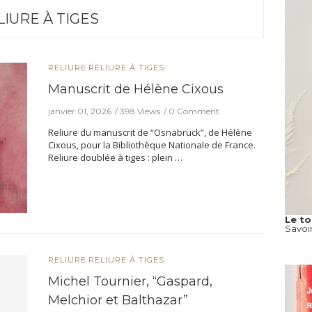
LIURE À TIGES
RELIURE
RELIURE À TIGES
Manuscrit de Hélène Cixous
janvier 01, 2026
398 Views
0 Comment
Reliure du manuscrit de “Osnabrück”, de Hélène
Cixous, pour la Bibliothèque Nationale de France.
Reliure doublée à tiges : plein …
Le t
Savoi
RELIURE
RELIURE À TIGES
Michel Tournier, “Gaspard,
Melchior et Balthazar”