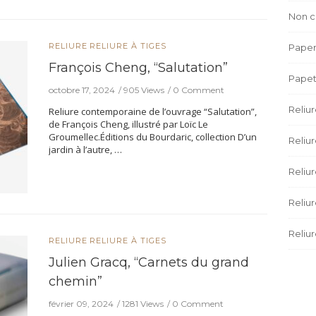
Non c
RELIURE
RELIURE À TIGES
Paper
François Cheng, “Salutation”
Papet
octobre 17, 2024
905 Views
0 Comment
Reliu
Reliure contemporaine de l’ouvrage “Salutation”,
de François Cheng, illustré par Loïc Le
Groumellec.Éditions du Bourdaric, collection D’un
Reliur
jardin à l’autre, …
Reliu
Reliu
Reliur
RELIURE
RELIURE À TIGES
Julien Gracq, “Carnets du grand
chemin”
février 09, 2024
1281 Views
0 Comment