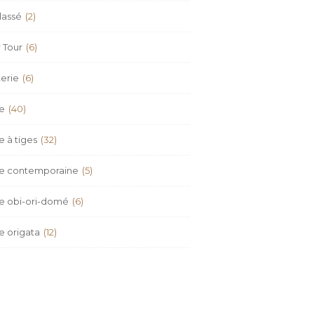
lassé
(2)
 Tour
(6)
erie
(6)
re
(40)
e à tiges
(32)
re contemporaine
(5)
re obi-ori-domé
(6)
e origata
(12)