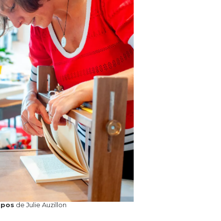
opos
de Julie Auzillon