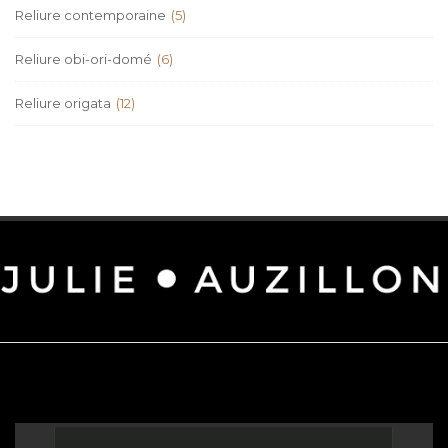
Reliure contemporaine
(5)
Reliure obi-ori-domé
(6)
Reliure origata
(12)