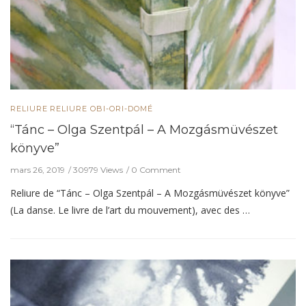
RELIURE
RELIURE OBI-ORI-DOMÉ
“Tánc – Olga Szentpál – A Mozgásmüvészet
könyve”
mars 26, 2019
30979 Views
0 Comment
Reliure de “Tánc – Olga Szentpál – A Mozgásmüvészet könyve”
(La danse. Le livre de l’art du mouvement), avec des …