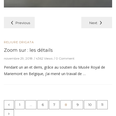
Previous
Next
RELIURE ORIGATA
Zoom sur : les détails
novembre 29, 2018
4362 Views
0 Comment
Pendant un an et demi, grâce au soutien du Musée Royal de
Mariemont en Belgique, j’ai mené un travail de …
1
…
6
7
8
9
10
11