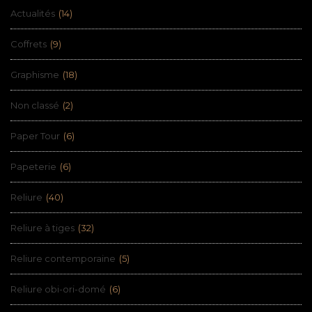
Actualités
(14)
Coffrets
(9)
Graphisme
(18)
Non classé
(2)
Paper Tour
(6)
Papeterie
(6)
Reliure
(40)
Reliure à tiges
(32)
Reliure contemporaine
(5)
Reliure obi-ori-domé
(6)