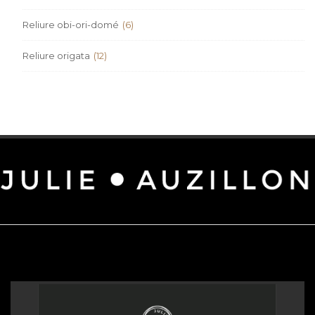
Reliure obi-ori-domé
(6)
Reliure origata
(12)