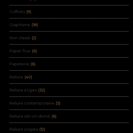
Coffrets
(9)
Graphisme
(18)
Non classé
(2)
Paper Tour
(6)
Papeterie
(6)
Reliure
(40)
Reliure à tiges
(32)
Reliure contemporaine
(5)
Reliure obi-ori-domé
(6)
Reliure origata
(12)