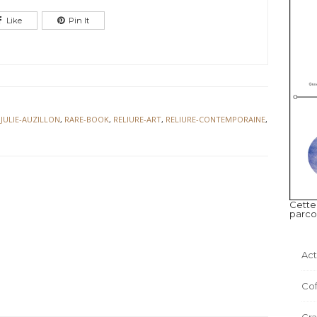
Like
Pin It
,
JULIE-AUZILLON
,
RARE-BOOK
,
RELIURE-ART
,
RELIURE-CONTEMPORAINE
,
Cette
parco
Act
Cof
Gr