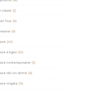
 classé
(2)
er Tour
(6)
peterie
(6)
iure
(40)
iure à tiges
(32)
iure contemporaine
(5)
iure obi-ori-domé
(6)
iure origata
(12)