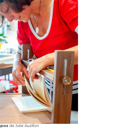
opos
de Julie Auzillon