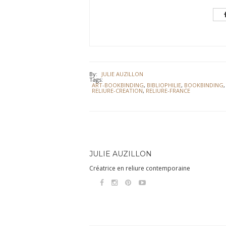
By:
JULIE AUZILLON
Tags:
ART-BOOKBINDING
,
BIBLIOPHILIE
,
BOOKBINDING
RELIURE-CREATION
,
RELIURE-FRANCE
JULIE AUZILLON
Créatrice en reliure contemporaine