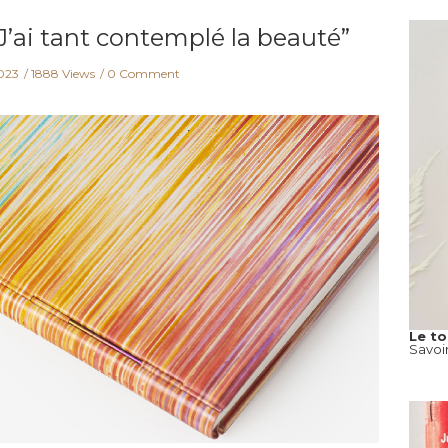
J’ai tant contemplé la beauté”
2023
1888 Views
0 Comment
Le t
Savoi