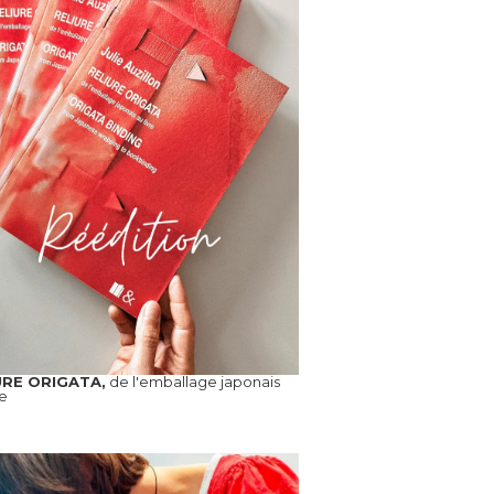
URE ORIGATA,
de l'emballage japonais
re