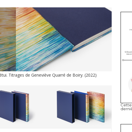
 étui. Titrages de Geneviève Quarré de Boiry. (2022)
Cette 
derni