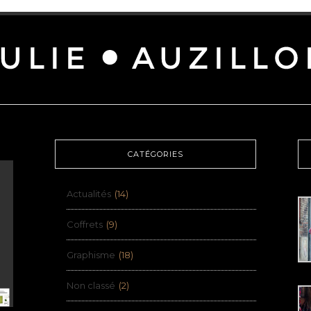
CATÉGORIES
Actualités
(14)
Coffrets
(9)
Graphisme
(18)
Non classé
(2)