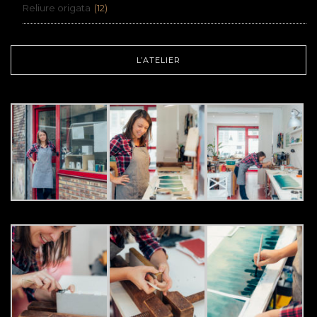
Reliure origata
(12)
L’ATELIER