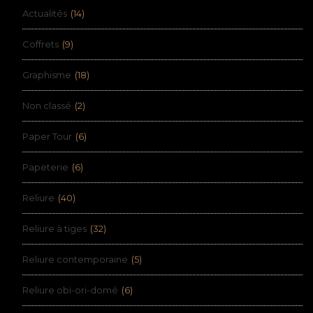
Actualités
(14)
Coffrets
(9)
Graphisme
(18)
Non classé
(2)
Paper Tour
(6)
Papeterie
(6)
Reliure
(40)
Reliure à tiges
(32)
Reliure contemporaine
(5)
Reliure obi-ori-domé
(6)