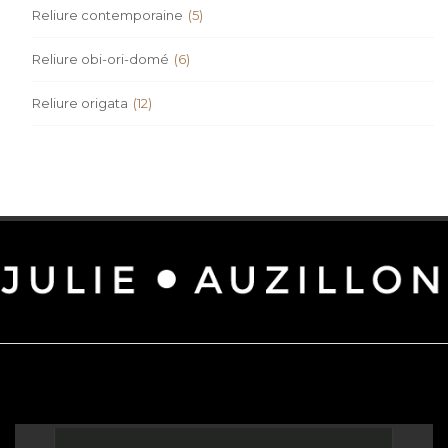
Reliure contemporaine
(5)
Reliure obi-ori-domé
(6)
Reliure origata
(12)