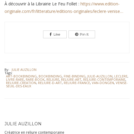
À découvrir à la Librairie Le Feu Follet :
https://www.edition-
originale.com/fr/litterature/editions-originales/leclere-venise…
Like
Pin It
By:
JULIE AUZILLON
Tags:
ART-BOOKBINDING
,
BOOKBINDING
,
FINE-BINDING
,
JULIE-AUZILLON
,
LECLERE
,
LIVRE-RARE
,
RARE-BOOK
,
RELIURE
,
RELIURE-ART
,
RELIURE-CONTEMPORAINE
,
RELIURE-CREATION
,
RELIURE-D-ART
,
RELIURE-FRANCE
,
VAN-DONGEN
,
VENISE-
SEUIL-DES-EAUX
JULIE AUZILLON
Créatrice en reliure contemporaine