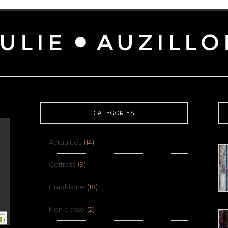
CATÉGORIES
Actualités
(14)
Coffrets
(9)
Graphisme
(18)
Non classé
(2)