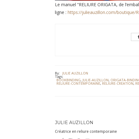
Le manuel “RELIURE ORIGATA, de l’emballa
ligne :
https://julieauzillon.com/boutique/R
By:
JULIE AUZILLON
Tags:
BOOKBINDING
,
JULIE-AUZILLON
,
ORIGATA-BINDI
RELIURE-CONTEMPORAINE
,
RELIURE-CREATION
,
R
JULIE AUZILLON
Créatrice en reliure contemporaine