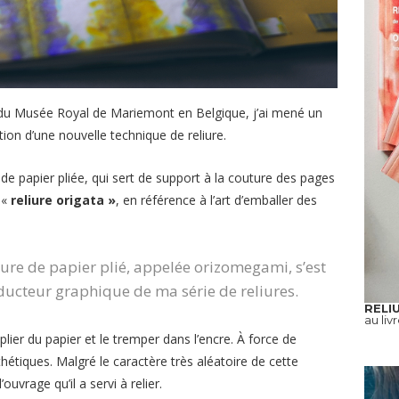
 du Musée Royal de Mariemont en Belgique, j’ai mené un
tion d’une nouvelle technique de reliure.
de papier pliée, qui sert de support à la couture des pages
a «
reliure origata »
, en référence à l’art d’emballer des
ture de papier plié, appelée
orizomegami
, s’est
ducteur graphique de ma série de reliures.
RELI
au liv
plier du papier et le tremper dans l’encre. À force de
thétiques. Malgré le caractère très aléatoire de cette
ouvrage qu’il a servi à relier.