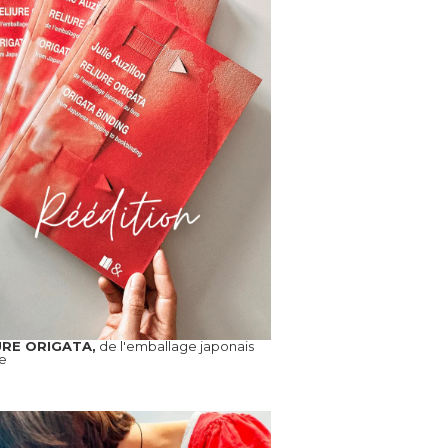
URE ORIGATA,
de l'emballage japonais
re