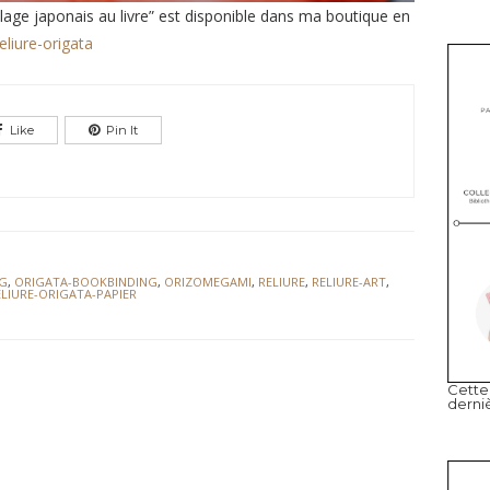
ge japonais au livre” est disponible dans ma boutique en
eliure-origata
Like
Pin It
NG
,
ORIGATA-BOOKBINDING
,
ORIZOMEGAMI
,
RELIURE
,
RELIURE-ART
,
ELIURE-ORIGATA-PAPIER
Cette 
derni