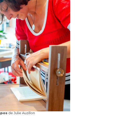
opos
de Julie Auzillon