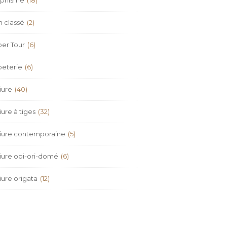
 classé
(2)
er Tour
(6)
peterie
(6)
iure
(40)
iure à tiges
(32)
iure contemporaine
(5)
iure obi-ori-domé
(6)
iure origata
(12)