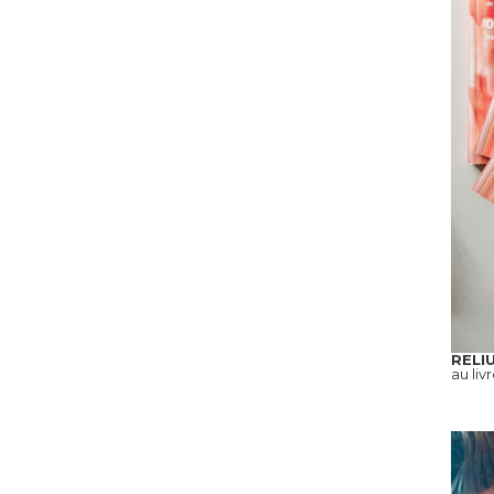
RELI
au liv