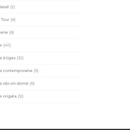
lassé
(2)
 Tour
(6)
erie
(6)
re
(40)
e à tiges
(32)
re contemporaine
(5)
re obi-ori-domé
(6)
e origata
(12)