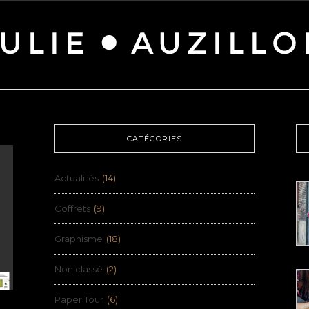
CATÉGORIES
Actualités
(14)
Coffrets
(9)
Graphisme
(18)
Non classé
(2)
Paper Tour
(6)