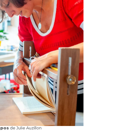
opos
de Julie Auzillon