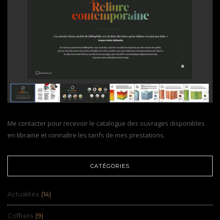
Me contacter pour recevoir le catalogue des ouvrages disponibles
en librairie et connaître les tarifs de mes prestations.
CATÉGORIES
Actualités
(14)
Coffrets
(9)