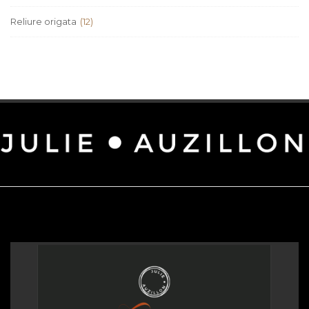
Reliure origata
(12)