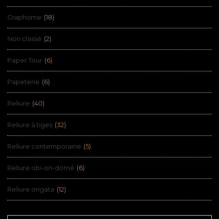
Graphisme
(18)
Non classé
(2)
Paper Tour
(6)
Papeterie
(6)
Reliure
(40)
Reliure à tiges
(32)
Reliure contemporaine
(5)
Reliure obi-ori-domé
(6)
Reliure origata
(12)