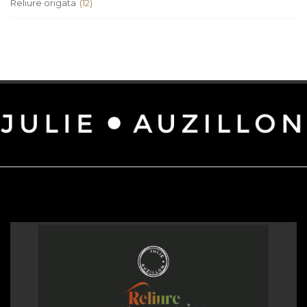
Reliure origata
(12)