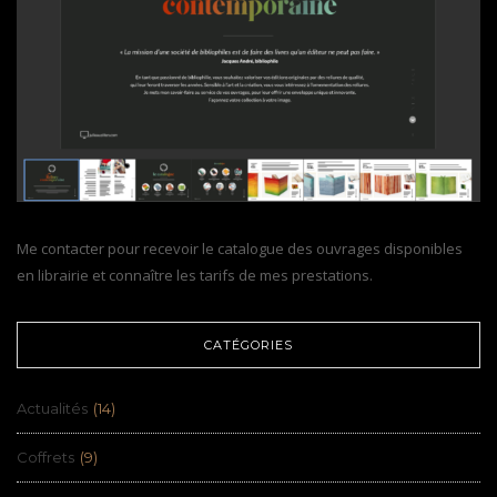
Me contacter pour recevoir le catalogue des ouvrages disponibles
en librairie et connaître les tarifs de mes prestations.
CATÉGORIES
Actualités
(14)
Coffrets
(9)