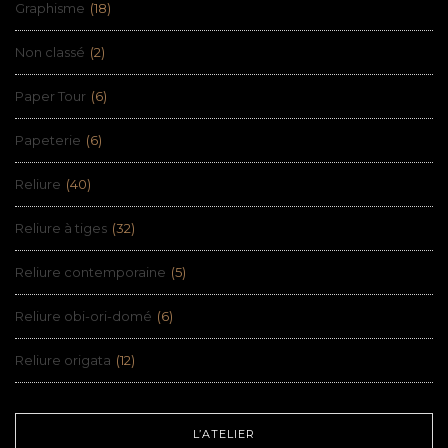
Graphisme
(18)
Non classé
(2)
Paper Tour
(6)
Papeterie
(6)
Reliure
(40)
Reliure à tiges
(32)
Reliure contemporaine
(5)
Reliure obi-ori-domé
(6)
Reliure origata
(12)
L’ATELIER