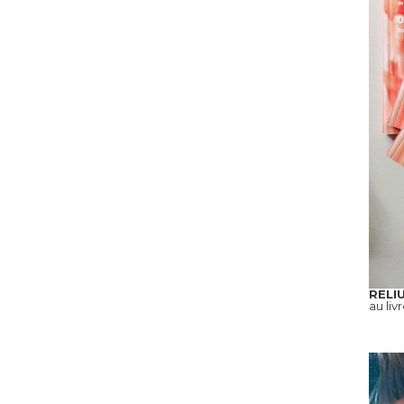
RELI
au liv