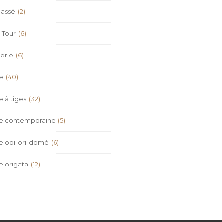
lassé
(2)
 Tour
(6)
erie
(6)
re
(40)
e à tiges
(32)
re contemporaine
(5)
re obi-ori-domé
(6)
e origata
(12)