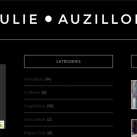
CATÉGORIES
Actualités
(14)
Coffrets
(9)
Graphisme
(18)
Non classé
(2)
Paper Tour
(6)