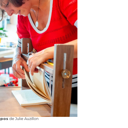
opos
de Julie Auzillon