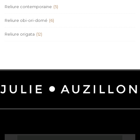
Reliure contemporaine
(5)
Reliure obi-ori-domé
(6)
Reliure origata
(12)