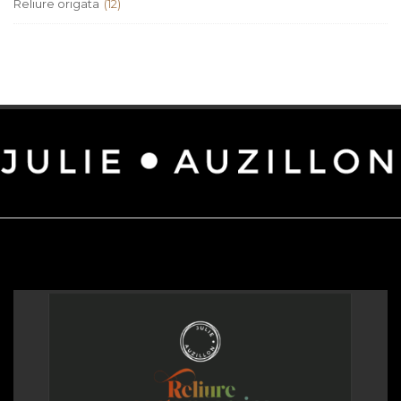
Reliure origata
(12)