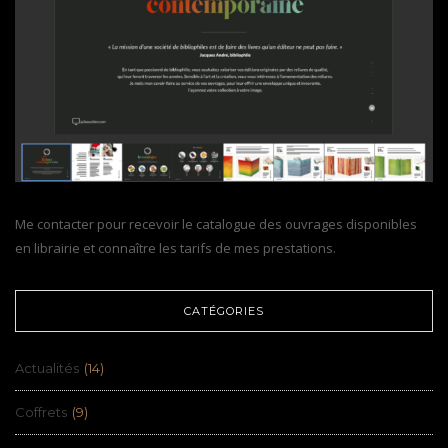
Me contacter pour recevoir le catalogue des ouvrages disponibles
en librairie et connaître les tarifs de mes prestations.
CATÉGORIES
Actualités
(14)
Coffrets
(9)