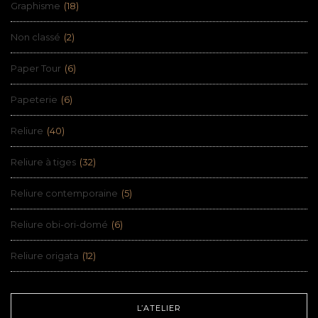
Graphisme
(18)
Non classé
(2)
Paper Tour
(6)
Papeterie
(6)
Reliure
(40)
Reliure à tiges
(32)
Reliure contemporaine
(5)
Reliure obi-ori-domé
(6)
Reliure origata
(12)
L’ATELIER