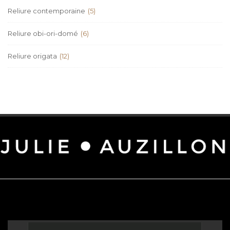
Reliure contemporaine
(5)
Reliure obi-ori-domé
(6)
Reliure origata
(12)