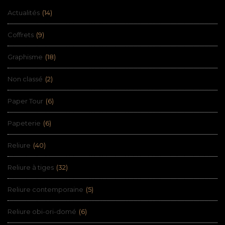
Actualités
(14)
Coffrets
(9)
Graphisme
(18)
Non classé
(2)
Paper Tour
(6)
Papeterie
(6)
Reliure
(40)
Reliure à tiges
(32)
Reliure contemporaine
(5)
Reliure obi-ori-domé
(6)