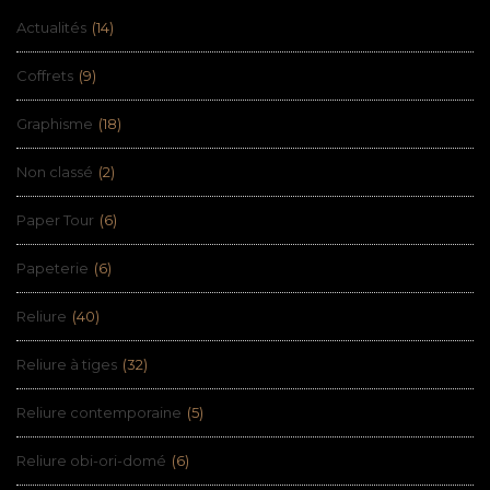
Actualités
(14)
Coffrets
(9)
Graphisme
(18)
Non classé
(2)
Paper Tour
(6)
Papeterie
(6)
Reliure
(40)
Reliure à tiges
(32)
Reliure contemporaine
(5)
Reliure obi-ori-domé
(6)