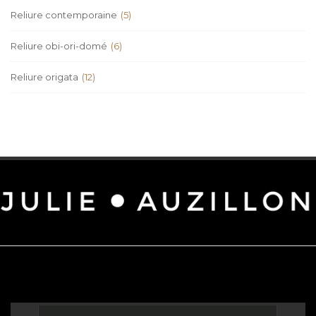
Reliure contemporaine
(5)
Reliure obi-ori-domé
(6)
Reliure origata
(12)