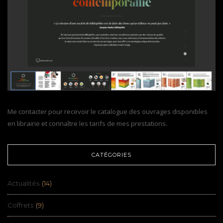
Me contacter pour recevoir le catalogue des ouvrages disponibles
en librairie et connaître les tarifs de mes prestations.
CATÉGORIES
Actualités
(14)
Coffrets
(9)