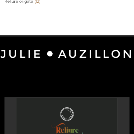
Reliure origata
(12)