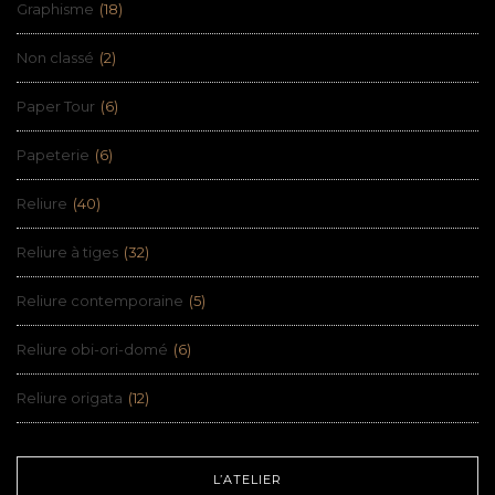
Graphisme
(18)
Non classé
(2)
Paper Tour
(6)
Papeterie
(6)
Reliure
(40)
Reliure à tiges
(32)
Reliure contemporaine
(5)
Reliure obi-ori-domé
(6)
Reliure origata
(12)
L’ATELIER