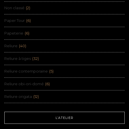
Non classé
(2)
Paper Tour
(6)
Papeterie
(6)
Reliure
(40)
Reliure à tiges
(32)
Reliure contemporaine
(5)
Reliure obi-ori-domé
(6)
Reliure origata
(12)
L’ATELIER