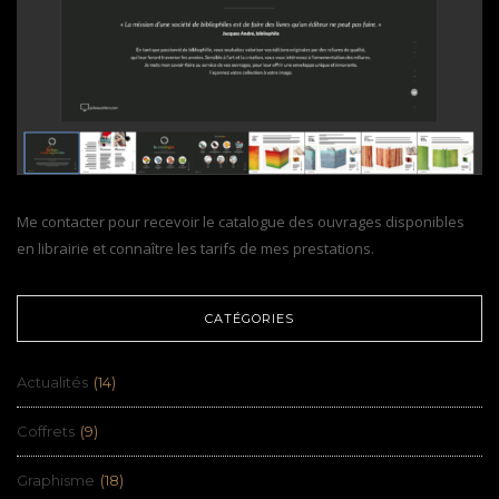
Me contacter pour recevoir le catalogue des ouvrages disponibles
en librairie et connaître les tarifs de mes prestations.
CATÉGORIES
Actualités
(14)
Coffrets
(9)
Graphisme
(18)