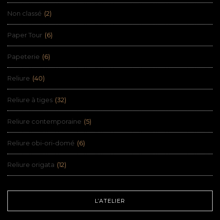
Non classé
(2)
Paper Tour
(6)
Papeterie
(6)
Reliure
(40)
Reliure à tiges
(32)
Reliure contemporaine
(5)
Reliure obi-ori-domé
(6)
Reliure origata
(12)
L’ATELIER