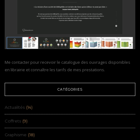
Me contacter pour recevoir le catalogue des ouvrages disponibles
en librairie et connaître les tarifs de mes prestations.
CATÉGORIES
Actualités
(14)
Coffrets
(9)
Graphisme
(18)